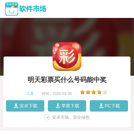
明天彩票买什么号码能中奖
工具
|
时间：2025-03-30
|
安卓下载
苹果下载
PC下载
安卓市场，安全绿色