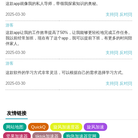
这款app就像我的私人导师，带领我探索知识的奥秘。
2025-03-30
支持
[0]
反对
[0]
游客
这款app让我的工作效率提高了50%，让我能够更轻松地完成工作任务。
我以前经常加班，现在有了这个app，我可以提前下班，有更多的时间陪
伴家人。
2025-03-30
支持
[0]
反对
[0]
游客
这款软件的学习方式非常灵活，可以根据自己的需求选择学习方式。
2025-03-30
支持
[0]
反对
[0]
友情链接
网站地图
QuickQ
旋风加速度器
旋风加速
坚果加速器
tiktok加速器
狗急加速器官网