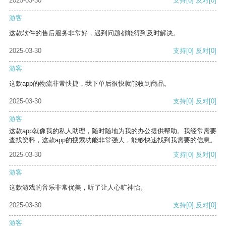
2025-03-30
支持
[0]
反对
[0]
游客
这款软件的售后服务非常好，遇到问题都能得到及时解决。
2025-03-30
支持
[0]
反对
[0]
游客
这款app的物流非常快捷，我下单后很快就能收到商品。
2025-03-30
支持
[0]
反对
[0]
游客
这款app就像我的私人助理，随时随地为我的办公提供帮助。我经常需要
查找资料，这款app的搜索功能非常强大，能够快速找到我需要的信息。
2025-03-30
支持
[0]
反对
[0]
游客
这款游戏的音乐非常优美，听了让人心旷神怡。
2025-03-30
支持
[0]
反对
[0]
游客