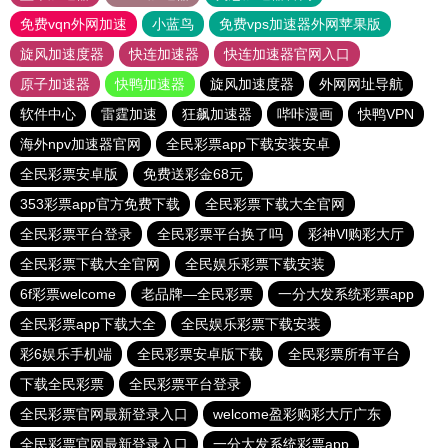
免费vqn外网加速
小蓝鸟
免费vps加速器外网苹果版
旋风加速度器
快连加速器
快连加速器官网入口
原子加速器
快鸭加速器
旋风加速度器
外网网址导航
软件中心
雷霆加速
狂飙加速器
哔咔漫画
快鸭VPN
海外npv加速器官网
全民彩票app下载安装安卓
全民彩票安卓版
免费送彩金68元
353彩票app官方免费下载
全民彩票下载大全官网
全民彩票平台登录
全民彩票平台换了吗
彩神Vl购彩大厅
全民彩票下载大全官网
全民娱乐彩票下载安装
6f彩票welcome
老品牌—全民彩票
一分大发系统彩票app
全民彩票app下载大全
全民娱乐彩票下载安装
彩6娱乐手机端
全民彩票安卓版下载
全民彩票所有平台
下载全民彩票
全民彩票平台登录
全民彩票官网最新登录入口
welcome盈彩购彩大厅广东
全民彩票官网最新登录入口
一分大发系统彩票app