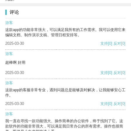
评论
游客
这款app的功能非常强大，可以满足我所有的工作需求。我可以使用它来
编辑文档、制作演示文稿、管理日程安排等。
2025-03-30
支持
[0]
反对
[0]
游客
超棒啊 好用
2025-03-30
支持
[0]
反对
[0]
游客
这款app的客服非常专业，遇到问题总是能够及时解决，让我能够安心工
作。
2025-03-30
支持
[0]
反对
[0]
游客
我一直在寻找一款功能强大、操作简单的办公软件，终于找到了它。这
款软件的功能非常强大，可以满足我日常办公的所有需求。操作也很简