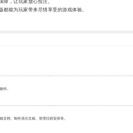
保障，让玩家放心投注。
版都能为玩家带来尽情享受的游戏体验。
。
悉操作。
编辑文档、制作演示文稿、管理日程安排等。