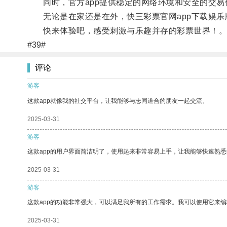
同时，官方app提供稳定的网络环境和安全的交易
无论是在家还是在外，快三彩票官网app下载娱乐
快来体验吧，感受刺激与乐趣并存的彩票世界！
#39#
评论
游客
这款app就像我的社交平台，让我能够与志同道合的朋友一起交流。
2025-03-31
游客
这款app的用户界面简洁明了，使用起来非常容易上手，让我能够快速熟
2025-03-31
游客
这款app的功能非常强大，可以满足我所有的工作需求。我可以使用它来
2025-03-31