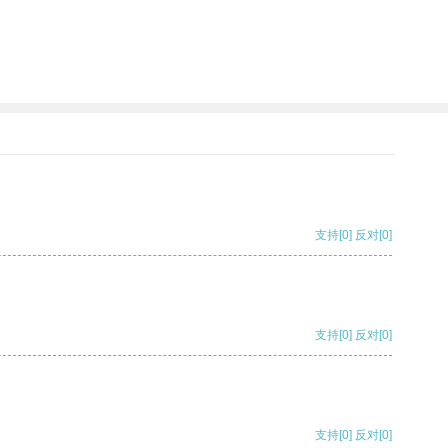
支持
[0]
反对
[0]
支持
[0]
反对
[0]
支持
[0]
反对
[0]