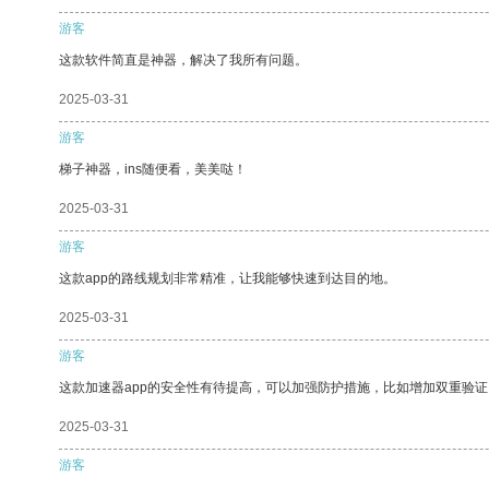
游客
这款软件简直是神器，解决了我所有问题。
2025-03-31
游客
梯子神器，ins随便看，美美哒！
2025-03-31
游客
这款app的路线规划非常精准，让我能够快速到达目的地。
2025-03-31
游客
这款加速器app的安全性有待提高，可以加强防护措施，比如增加双重验证
2025-03-31
游客