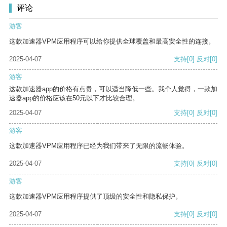
评论
游客
这款加速器VPM应用程序可以给你提供全球覆盖和最高安全性的连接。
2025-04-07
支持
[0]
反对
[0]
游客
这款加速器app的价格有点贵，可以适当降低一些。我个人觉得，一款加
速器app的价格应该在50元以下才比较合理。
2025-04-07
支持
[0]
反对
[0]
游客
这款加速器VPM应用程序已经为我们带来了无限的流畅体验。
2025-04-07
支持
[0]
反对
[0]
游客
这款加速器VPM应用程序提供了顶级的安全性和隐私保护。
2025-04-07
支持
[0]
反对
[0]