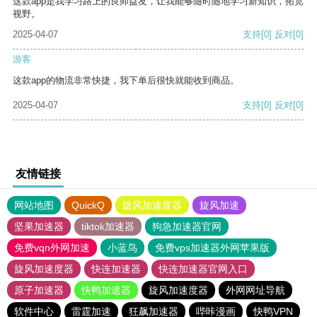
这款app是我学习路上的良师益友，让我能够随时随地学习新知识，拓宽
视野。
2025-04-07
支持
[0]
反对
[0]
游客
这款app的物流非常快捷，我下单后很快就能收到商品。
2025-04-07
支持
[0]
反对
[0]
友情链接
网站地图
QuickQ
旋风加速度器
旋风加速
坚果加速器
tiktok加速器
狗急加速器官网
免费vqn外网加速
小蓝鸟
免费vps加速器外网苹果版
旋风加速度器
快连加速器
快连加速器官网入口
原子加速器
快鸭加速器
旋风加速度器
外网网址导航
软件中心
雷霆加速
狂飙加速器
哔咔漫画
快鸭VPN