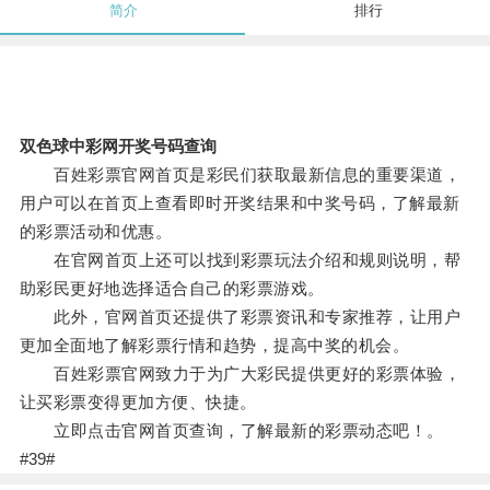
简介
排行
双色球中彩网开奖号码查询
百姓彩票官网首页是彩民们获取最新信息的重要渠道，
用户可以在首页上查看即时开奖结果和中奖号码，了解最新
的彩票活动和优惠。
在官网首页上还可以找到彩票玩法介绍和规则说明，帮
助彩民更好地选择适合自己的彩票游戏。
此外，官网首页还提供了彩票资讯和专家推荐，让用户
更加全面地了解彩票行情和趋势，提高中奖的机会。
百姓彩票官网致力于为广大彩民提供更好的彩票体验，
让买彩票变得更加方便、快捷。
立即点击官网首页查询，了解最新的彩票动态吧！。
#39#