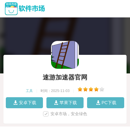
速游加速器官网
工具
|
时间：2025-11-03
|
安卓下载
苹果下载
PC下载
安卓市场，安全绿色