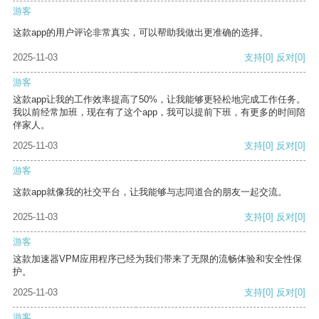
游客
这款app的用户评论非常真实，可以帮助我做出更准确的选择。
2025-11-03
支持
[0]
反对
[0]
游客
这款app让我的工作效率提高了50%，让我能够更轻松地完成工作任务。
我以前经常加班，现在有了这个app，我可以提前下班，有更多的时间陪
伴家人。
2025-11-03
支持
[0]
反对
[0]
游客
这款app就像我的社交平台，让我能够与志同道合的朋友一起交流。
2025-11-03
支持
[0]
反对
[0]
游客
这款加速器VPM应用程序已经为我们带来了无限的流畅体验和安全性保
护。
2025-11-03
支持
[0]
反对
[0]
游客