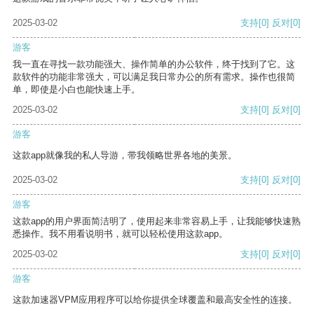
2025-03-02
支持
[0]
反对
[0]
游客
我一直在寻找一款功能强大、操作简单的办公软件，终于找到了它。这
款软件的功能非常强大，可以满足我日常办公的所有需求。操作也很简
单，即使是小白也能快速上手。
2025-03-02
支持
[0]
反对
[0]
游客
这款app就像我的私人导游，带我领略世界各地的美景。
2025-03-02
支持
[0]
反对
[0]
游客
这款app的用户界面简洁明了，使用起来非常容易上手，让我能够快速熟
悉操作。我不用看说明书，就可以轻松使用这款app。
2025-03-02
支持
[0]
反对
[0]
游客
这款加速器VPM应用程序可以给你提供全球覆盖和最高安全性的连接。