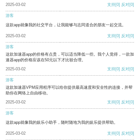
2025-03-02
支持
[0]
反对
[0]
游客
这款app就像我的社交平台，让我能够与志同道合的朋友一起交流。
2025-03-02
支持
[0]
反对
[0]
游客
这款加速器app的价格有点贵，可以适当降低一些。我个人觉得，一款加
速器app的价格应该在50元以下才比较合理。
2025-03-02
支持
[0]
反对
[0]
游客
这款加速器VPM应用程序可以给你提供最高速度和安全性的连接，并帮
助你在网络上自由移动。
2025-03-02
支持
[0]
反对
[0]
游客
这款app就像我的娱乐小助手，随时随地为我的娱乐提供帮助。
2025-03-02
支持
[0]
反对
[0]