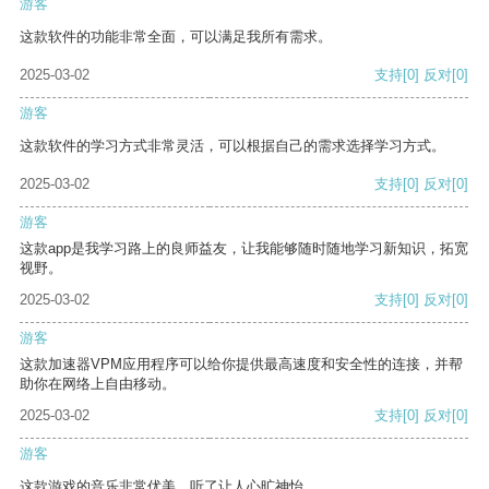
游客
这款软件的功能非常全面，可以满足我所有需求。
2025-03-02
支持
[0]
反对
[0]
游客
这款软件的学习方式非常灵活，可以根据自己的需求选择学习方式。
2025-03-02
支持
[0]
反对
[0]
游客
这款app是我学习路上的良师益友，让我能够随时随地学习新知识，拓宽
视野。
2025-03-02
支持
[0]
反对
[0]
游客
这款加速器VPM应用程序可以给你提供最高速度和安全性的连接，并帮
助你在网络上自由移动。
2025-03-02
支持
[0]
反对
[0]
游客
这款游戏的音乐非常优美，听了让人心旷神怡。