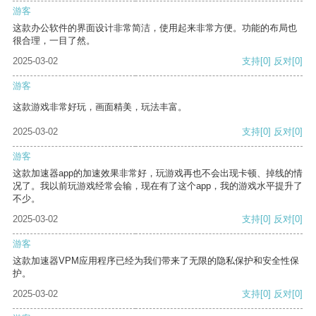
游客
这款办公软件的界面设计非常简洁，使用起来非常方便。功能的布局也
很合理，一目了然。
2025-03-02
支持
[0]
反对
[0]
游客
这款游戏非常好玩，画面精美，玩法丰富。
2025-03-02
支持
[0]
反对
[0]
游客
这款加速器app的加速效果非常好，玩游戏再也不会出现卡顿、掉线的情
况了。我以前玩游戏经常会输，现在有了这个app，我的游戏水平提升了
不少。
2025-03-02
支持
[0]
反对
[0]
游客
这款加速器VPM应用程序已经为我们带来了无限的隐私保护和安全性保
护。
2025-03-02
支持
[0]
反对
[0]