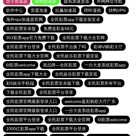
原子加速器
快鸭加速器
旋风加速度器
外网网址导航
软件中心
雷霆加速
狂飙加速器
哔咔漫画
快鸭VPN
海外npv加速器官网
全民彩票app下载安装安卓
全民彩票安卓版
免费送彩金68元
353彩票app官方免费下载
全民彩票下载大全官网
全民彩票平台登录
全民彩票平台换了吗
彩神Vl购彩大厅
全民彩票下载大全官网
全民娱乐彩票下载安装
6f彩票welcome
老品牌—全民彩票
一分大发系统彩票app
全民彩票app下载大全
全民娱乐彩票下载安装
彩6娱乐手机端
全民彩票安卓版下载
全民彩票所有平台
下载全民彩票
全民彩票平台登录
全民彩票官网最新登录入口
welcome盈彩购彩大厅广东
全民彩票官网最新登录入口
一分大发系统彩票app
全民彩票平台登录
全民彩票下载大全官网
6f彩票welcome
1000亿彩票app下载
全民彩票平台登录