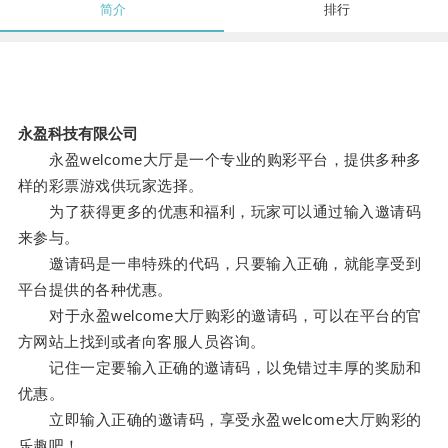
简介
排行
永盈科技有限公司
永盈welcome大厅是一个专业的购彩平台，提供多种多
样的彩票游戏供玩家选择。
为了获得更多的优惠和福利，玩家可以通过输入邀请码
来参与。
邀请码是一串特殊的代码，只要输入正确，就能享受到
平台提供的各种优惠。
对于永盈welcome大厅购彩的邀请码，可以在平台的官
方网站上找到或者向客服人员咨询。
记住一定要输入正确的邀请码，以免错过丰厚的奖励和
优惠。
立即输入正确的邀请码，享受永盈welcome大厅购彩的
乐趣吧！。