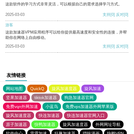
这款软件的学习方式非常灵活，可以根据自己的需求选择学习方式。
2025-03-03
支持
[0]
反对
[0]
游客
这款加速器VPM应用程序可以给你提供最高速度和安全性的连接，并帮
助你在网络上自由移动。
2025-03-03
支持
[0]
反对
[0]
友情链接
网站地图
QuickQ
旋风加速度器
旋风加速
坚果加速器
tiktok加速器
狗急加速器官网
免费vqn外网加速
小蓝鸟
免费vps加速器外网苹果版
旋风加速度器
快连加速器
快连加速器官网入口
原子加速器
快鸭加速器
旋风加速度器
外网网址导航
软件中心
雷霆加速
狂飙加速器
哔咔漫画
快鸭VPN