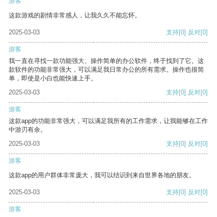
游客
这款游戏的剧情非常感人，让我久久不能忘怀。
2025-03-03
支持
[0]
反对
[0]
游客
我一直在寻找一款功能强大、操作简单的办公软件，终于找到了它。这
款软件的功能非常强大，可以满足我日常办公的所有需求。操作也很简
单，即使是小白也能快速上手。
2025-03-03
支持
[0]
反对
[0]
游客
这款app的功能非常强大，可以满足我所有的工作需求，让我能够在工作
中游刃有余。
2025-03-03
支持
[0]
反对
[0]
游客
这款app的用户群体非常庞大，我可以结识到来自世界各地的朋友。
2025-03-03
支持
[0]
反对
[0]
游客