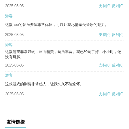
2025-03-05
支持
[0]
反对
[0]
游客
这款app的音乐资源非常优质，可以让我尽情享受音乐的魅力。
2025-03-05
支持
[0]
反对
[0]
游客
这款游戏非常好玩，画面精美，玩法丰富。我已经玩了好几个小时，还
没有玩腻。
2025-03-05
支持
[0]
反对
[0]
游客
这款游戏的剧情非常感人，让我久久不能忘怀。
2025-03-05
支持
[0]
反对
[0]
友情链接