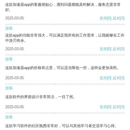
这款加速器app的客服很贴心，遇到问题都能及时解决，服务态度非常
好。
2025-03-05
支持
[0]
反对
[0]
游客
这款app的功能非常强大，可以满足我所有的工作需求，让我能够在工作
中游刃有余。
2025-03-05
支持
[0]
反对
[0]
游客
这款加速器app的价格有点贵，可以适当降低一些，这样会更加亲民。
2025-03-05
支持
[0]
反对
[0]
游客
这款软件的界面设计非常简洁，一目了然。
2025-03-05
支持
[0]
反对
[0]
游客
这款学习软件的社区氛围非常好，可以与其他学习者交流学习心得。