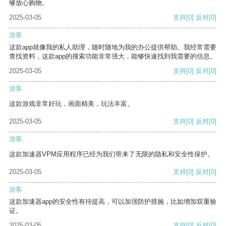
够放心购物。
2025-03-05
支持
[0]
反对
[0]
游客
这款app就像我的私人助理，随时随地为我的办公提供帮助。我经常需要
查找资料，这款app的搜索功能非常强大，能够快速找到我需要的信息。
2025-03-05
支持
[0]
反对
[0]
游客
这款游戏非常好玩，画面精美，玩法丰富。
2025-03-05
支持
[0]
反对
[0]
游客
这款加速器VPM应用程序已经为我们带来了无限的隐私和安全性保护。
2025-03-05
支持
[0]
反对
[0]
游客
这款加速器app的安全性有待提高，可以加强防护措施，比如增加双重验
证。
2025-03-05
支持
[0]
反对
[0]