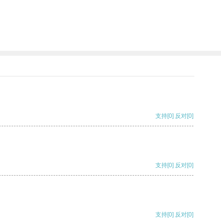
支持
[0]
反对
[0]
支持
[0]
反对
[0]
支持
[0]
反对
[0]