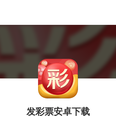
发彩票安卓下载