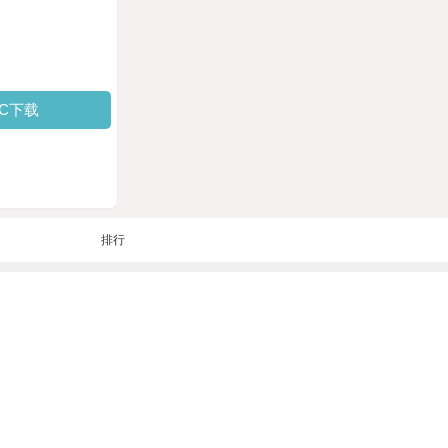
PC下载
排行