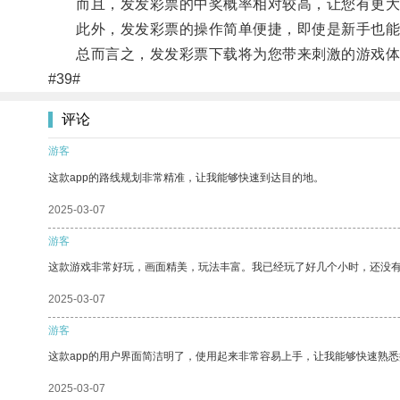
而且，发发彩票的中奖概率相对较高，让您有更大
此外，发发彩票的操作简单便捷，即使是新手也能
总而言之，发发彩票下载将为您带来刺激的游戏体
#39#
评论
游客
这款app的路线规划非常精准，让我能够快速到达目的地。
2025-03-07
游客
这款游戏非常好玩，画面精美，玩法丰富。我已经玩了好几个小时，还没
2025-03-07
游客
这款app的用户界面简洁明了，使用起来非常容易上手，让我能够快速熟悉
2025-03-07