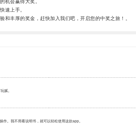
的机会赢得大奖。
快速上手。
验和丰厚的奖金，赶快加入我们吧，开启您的中奖之旅！。
有玩腻。
操作。我不用看说明书，就可以轻松使用这款app。