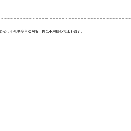
作办公，都能畅享高速网络，再也不用担心网速卡顿了。
。