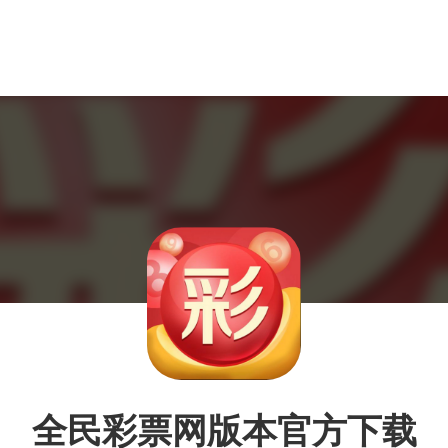
全民彩票网版本官方下载