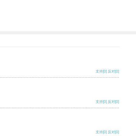
支持
[0]
反对
[0]
支持
[0]
反对
[0]
支持
[0]
反对
[0]