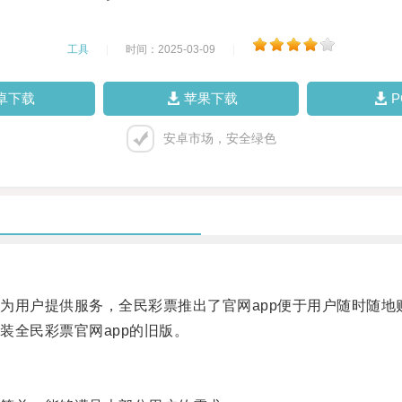
工具
|
时间：2025-03-09
|
卓下载
苹果下载
安卓市场，安全绿色
用户提供服务，全民彩票推出了官网app便于用户随时随地
全民彩票官网app的旧版。