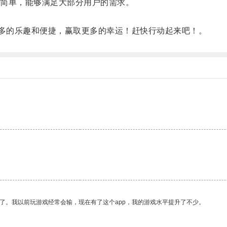
简单，能够满足大部分用户的需求。
多的乐趣和便捷，赢取更多的幸运！赶快行动起来吧！。
。
了。我以前玩游戏经常会输，现在有了这个app，我的游戏水平提升了不少。