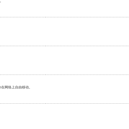
。
你在网络上自由移动。