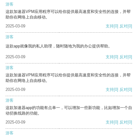
游客
这款加速器VPM应用程序可以给你提供最高速度和安全性的连接，并帮
助你在网络上自由移动。
2025-03-09
支持
[0]
反对
[0]
游客
这款app就像我的私人助理，随时随地为我的办公提供帮助。
2025-03-09
支持
[0]
反对
[0]
游客
这款加速器VPM应用程序可以给你提供最高速度和安全性的连接，并帮
助你在网络上自由移动。
2025-03-09
支持
[0]
反对
[0]
游客
这款加速器app的功能有点单一，可以增加一些新功能，比如增加一个自
动切换线路的功能。
2025-03-09
支持
[0]
反对
[0]
游客