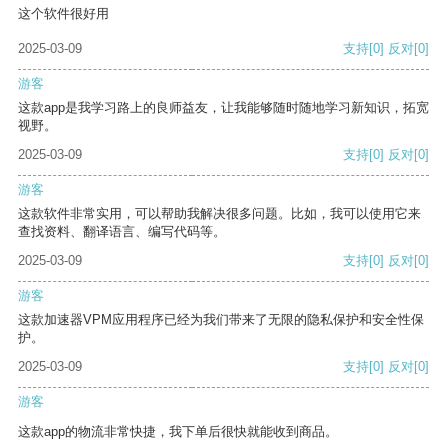
这个软件很好用
2025-03-09
支持
[0]
反对
[0]
游客
这款app是我学习路上的良师益友，让我能够随时随地学习新知识，拓宽
视野。
2025-03-09
支持
[0]
反对
[0]
游客
这款软件非常实用，可以帮助我解决很多问题。比如，我可以使用它来
查找资料、翻译语言、编写代码等。
2025-03-09
支持
[0]
反对
[0]
游客
这款加速器VPM应用程序已经为我们带来了无限的隐私保护和安全性保
护。
2025-03-09
支持
[0]
反对
[0]
游客
这款app的物流非常快捷，我下单后很快就能收到商品。