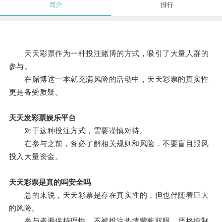
简介
排行
天天彩票作为一种投注赌博的方式，吸引了大量人群的
参与。
在赌博这一本就充满风险的活动中，天天彩票的真实性
更是备受质疑。
天天发彩票娱乐平台
对于这种投注方式，需要谨慎对待。
在参与之前，务必了解相关规则和风险，不要盲目跟风
投入大量资金。
天天彩票是真的吗安全吗
总的来说，天天彩票是存在真实性的，但也伴随着巨大
的风险。
参与者要保持理性，不被投注热情蒙蔽双眼，严格控制