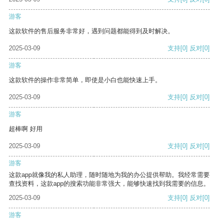
游客
这款软件的售后服务非常好，遇到问题都能得到及时解决。
2025-03-09
支持
[0]
反对
[0]
游客
这款软件的操作非常简单，即使是小白也能快速上手。
2025-03-09
支持
[0]
反对
[0]
游客
超棒啊 好用
2025-03-09
支持
[0]
反对
[0]
游客
这款app就像我的私人助理，随时随地为我的办公提供帮助。我经常需要
查找资料，这款app的搜索功能非常强大，能够快速找到我需要的信息。
2025-03-09
支持
[0]
反对
[0]
游客