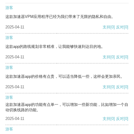
游客
这款加速器VPM应用程序已经为我们带来了无限的隐私和自由。
2025-04-11
支持
[0]
反对
[0]
游客
这款app的路线规划非常精准，让我能够快速到达目的地。
2025-04-11
支持
[0]
反对
[0]
游客
这款加速器app的价格有点贵，可以适当降低一些，这样会更加亲民。
2025-04-11
支持
[0]
反对
[0]
游客
这款加速器app的功能有点单一，可以增加一些新功能，比如增加一个自
动切换线路的功能。
2025-04-11
支持
[0]
反对
[0]
游客