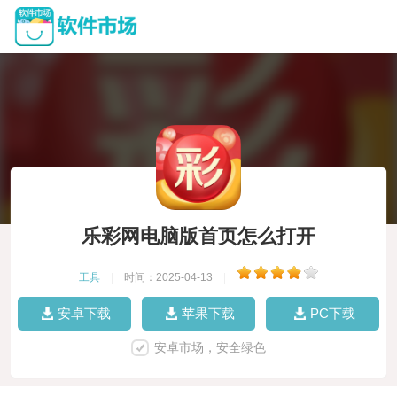
乐彩网电脑版首页怎么打开
工具
|
时间：2025-04-13
|
安卓下载
苹果下载
PC下载
安卓市场，安全绿色