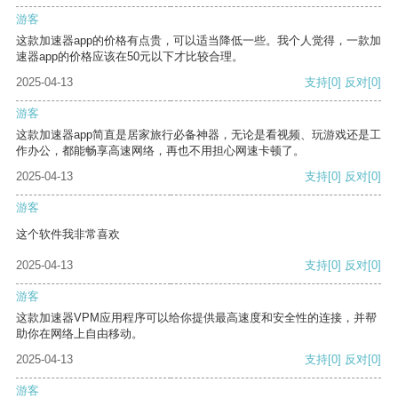
游客
这款加速器app的价格有点贵，可以适当降低一些。我个人觉得，一款加
速器app的价格应该在50元以下才比较合理。
2025-04-13
支持
[0]
反对
[0]
游客
这款加速器app简直是居家旅行必备神器，无论是看视频、玩游戏还是工
作办公，都能畅享高速网络，再也不用担心网速卡顿了。
2025-04-13
支持
[0]
反对
[0]
游客
这个软件我非常喜欢
2025-04-13
支持
[0]
反对
[0]
游客
这款加速器VPM应用程序可以给你提供最高速度和安全性的连接，并帮
助你在网络上自由移动。
2025-04-13
支持
[0]
反对
[0]
游客