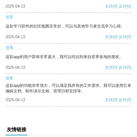
2025-04-13
支持
[0]
反对
[0]
游客
这款学习软件的社区氛围非常好，可以与其他学习者交流学习心得。
2025-04-13
支持
[0]
反对
[0]
游客
这款app的用户群体非常庞大，我可以结识到来自世界各地的朋友。
2025-04-13
支持
[0]
反对
[0]
游客
这款app的功能非常强大，可以满足我所有的工作需求。我可以使用它来
编辑文档、制作演示文稿、管理日程安排等。
2025-04-13
支持
[0]
反对
[0]
友情链接