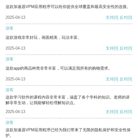
这款加速器VPM应用程序可以给你提供全球覆盖和最高安全性的连接。
2025-04-13
支持
[0]
反对
[0]
游客
这款游戏非常好玩，画面精美，玩法丰富。
2025-04-13
支持
[0]
反对
[0]
游客
这款app的商品种类非常丰富，可以满足我所有的购物需求。
2025-04-13
支持
[0]
反对
[0]
游客
这款学习软件的课程内容非常丰富，涵盖了各个学科的知识。老师的讲
解非常生动，让我能够轻松理解知识点。
2025-04-13
支持
[0]
反对
[0]
游客
这款加速器VPM应用程序已经为我们带来了无限的隐私保护和安全性保
护。