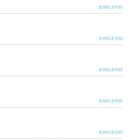
支持
[0]
反对
[0]
支持
[0]
反对
[0]
支持
[0]
反对
[0]
支持
[0]
反对
[0]
支持
[0]
反对
[0]