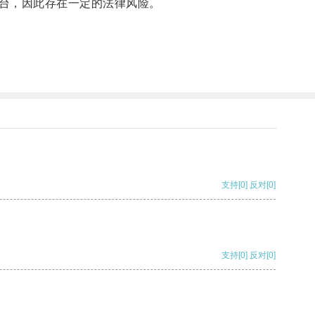
台，因此存在一定的法律风险。
支持
[0]
反对
[0]
支持
[0]
反对
[0]