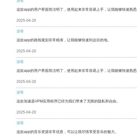
游客
这款app的用户界面简洁明了，使用起来非常容易上手，让我能够快速熟悉
2025-04-20
游客
这款app的路线规划非常精准，让我能够快速到达目的地。
2025-04-20
游客
这款app的用户界面简洁明了，使用起来非常容易上手，让我能够快速熟
2025-04-20
游客
这款加速器VPM应用程序已经为我们带来了无限的隐私和自由。
2025-04-20
游客
这款app的音乐资源非常优质，可以让我尽情享受音乐的魅力。