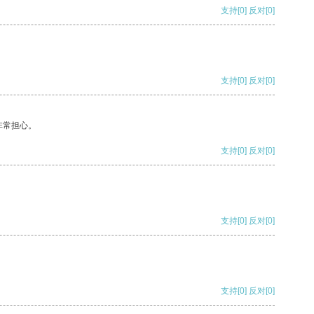
支持
[0]
反对
[0]
支持
[0]
反对
[0]
非常担心。
支持
[0]
反对
[0]
支持
[0]
反对
[0]
支持
[0]
反对
[0]