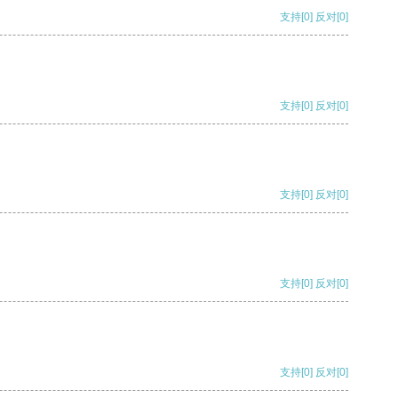
支持
[0]
反对
[0]
支持
[0]
反对
[0]
支持
[0]
反对
[0]
支持
[0]
反对
[0]
支持
[0]
反对
[0]