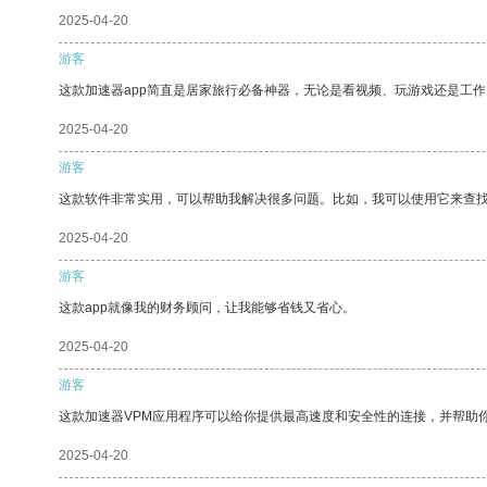
2025-04-20
游客
这款加速器app简直是居家旅行必备神器，无论是看视频、玩游戏还是工
2025-04-20
游客
这款软件非常实用，可以帮助我解决很多问题。比如，我可以使用它来查
2025-04-20
游客
这款app就像我的财务顾问，让我能够省钱又省心。
2025-04-20
游客
这款加速器VPM应用程序可以给你提供最高速度和安全性的连接，并帮助
2025-04-20