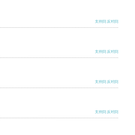
支持
[0]
反对
[0]
支持
[0]
反对
[0]
支持
[0]
反对
[0]
支持
[0]
反对
[0]