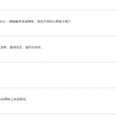
作办公，都能畅享高速网络，再也不用担心网速卡顿了。
找资料、翻译语言、编写代码等。
你在网络上自由移动。