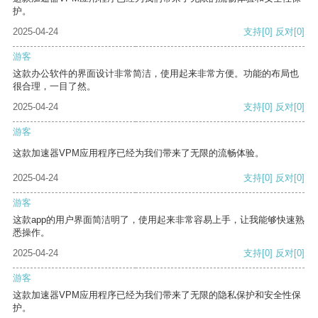
护。
2025-04-24
支持
[0]
反对
[0]
游客
这款办公软件的界面设计非常简洁，使用起来非常方便。功能的布局也
很合理，一目了然。
2025-04-24
支持
[0]
反对
[0]
游客
这款加速器VPM应用程序已经为我们带来了无限的流畅体验。
2025-04-24
支持
[0]
反对
[0]
游客
这款app的用户界面简洁明了，使用起来非常容易上手，让我能够快速熟
悉操作。
2025-04-24
支持
[0]
反对
[0]
游客
这款加速器VPM应用程序已经为我们带来了无限的隐私保护和安全性保
护。