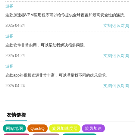
游客
这款加速器VPM应用程序可以给你提供全球覆盖和最高安全性的连接。
2025-04-24
支持
[0]
反对
[0]
游客
这款软件非常实用，可以帮助我解决很多问题。
2025-04-24
支持
[0]
反对
[0]
游客
这款app的视频资源非常丰富，可以满足我不同的娱乐需求。
2025-04-24
支持
[0]
反对
[0]
友情链接
网站地图
QuickQ
旋风加速度器
旋风加速