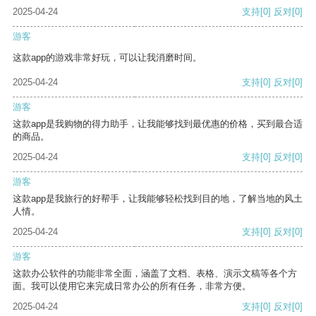
2025-04-24
支持
[0]
反对
[0]
游客
这款app的游戏非常好玩，可以让我消磨时间。
2025-04-24
支持
[0]
反对
[0]
游客
这款app是我购物的得力助手，让我能够找到最优惠的价格，买到最合适
的商品。
2025-04-24
支持
[0]
反对
[0]
游客
这款app是我旅行的好帮手，让我能够轻松找到目的地，了解当地的风土
人情。
2025-04-24
支持
[0]
反对
[0]
游客
这款办公软件的功能非常全面，涵盖了文档、表格、演示文稿等各个方
面。我可以使用它来完成日常办公的所有任务，非常方便。
2025-04-24
支持
[0]
反对
[0]