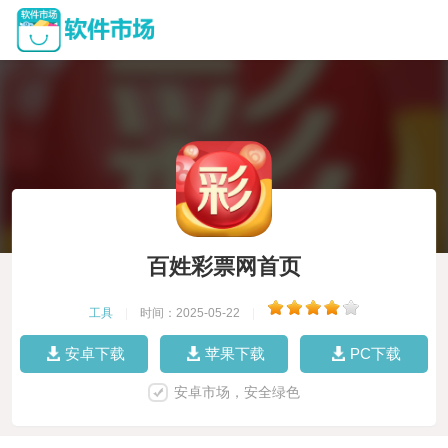
百姓彩票网首页
工具
|
时间：2025-05-22
|
安卓下载
苹果下载
PC下载
安卓市场，安全绿色