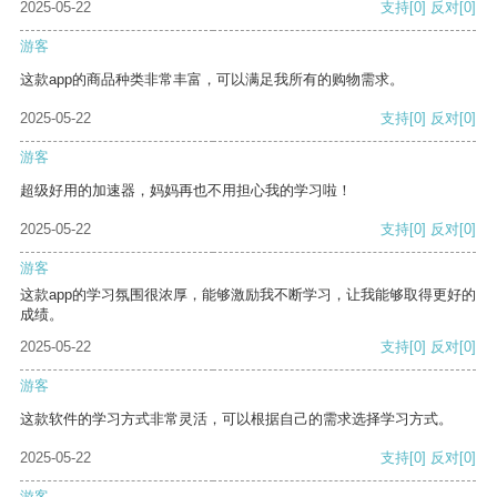
2025-05-22
支持
[0]
反对
[0]
游客
这款app的商品种类非常丰富，可以满足我所有的购物需求。
2025-05-22
支持
[0]
反对
[0]
游客
超级好用的加速器，妈妈再也不用担心我的学习啦！
2025-05-22
支持
[0]
反对
[0]
游客
这款app的学习氛围很浓厚，能够激励我不断学习，让我能够取得更好的
成绩。
2025-05-22
支持
[0]
反对
[0]
游客
这款软件的学习方式非常灵活，可以根据自己的需求选择学习方式。
2025-05-22
支持
[0]
反对
[0]
游客