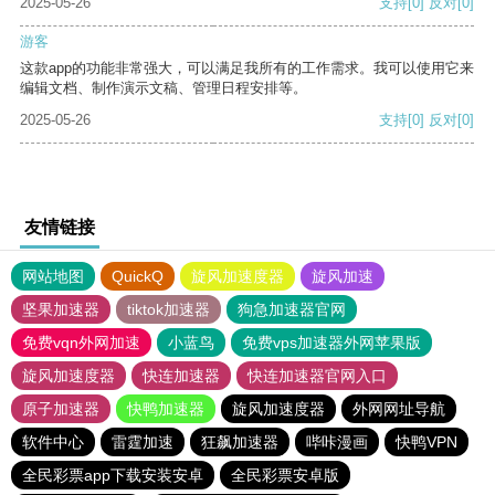
2025-05-26
支持
[0]
反对
[0]
游客
这款app的功能非常强大，可以满足我所有的工作需求。我可以使用它来
编辑文档、制作演示文稿、管理日程安排等。
2025-05-26
支持
[0]
反对
[0]
友情链接
网站地图
QuickQ
旋风加速度器
旋风加速
坚果加速器
tiktok加速器
狗急加速器官网
免费vqn外网加速
小蓝鸟
免费vps加速器外网苹果版
旋风加速度器
快连加速器
快连加速器官网入口
原子加速器
快鸭加速器
旋风加速度器
外网网址导航
软件中心
雷霆加速
狂飙加速器
哔咔漫画
快鸭VPN
全民彩票app下载安装安卓
全民彩票安卓版