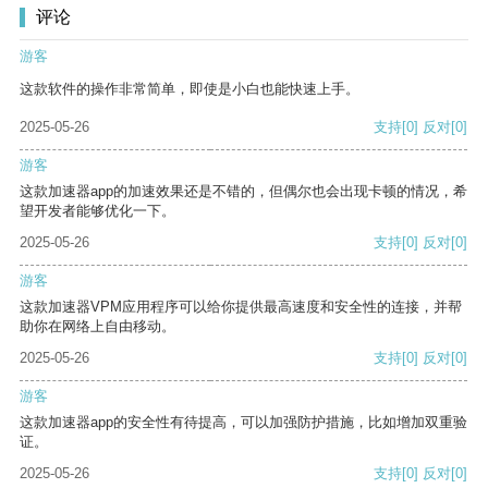
评论
游客
这款软件的操作非常简单，即使是小白也能快速上手。
2025-05-26
支持
[0]
反对
[0]
游客
这款加速器app的加速效果还是不错的，但偶尔也会出现卡顿的情况，希
望开发者能够优化一下。
2025-05-26
支持
[0]
反对
[0]
游客
这款加速器VPM应用程序可以给你提供最高速度和安全性的连接，并帮
助你在网络上自由移动。
2025-05-26
支持
[0]
反对
[0]
游客
这款加速器app的安全性有待提高，可以加强防护措施，比如增加双重验
证。
2025-05-26
支持
[0]
反对
[0]