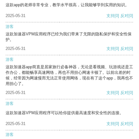
这款app的老师非常专业，教学水平很高，让我能够学到实用的知识。
2025-05-31
支持
[0]
反对
[0]
游客
这款加速器VPM应用程序已经为我们带来了无限的隐私保护和安全性保
护。
2025-05-31
支持
[0]
反对
[0]
游客
这款加速器app简直是居家旅行必备神器，无论是看视频、玩游戏还是工
作办公，都能畅享高速网络，再也不用担心网速卡顿了。以前出差的时
候，经常因为网速慢而无法正常使用网络，现在有了这个app，我再也不
用担心了。
2025-05-31
支持
[0]
反对
[0]
游客
这款加速器VPM应用程序可以给你提供最高速度和安全性的连接。
2025-05-31
支持
[0]
反对
[0]
游客