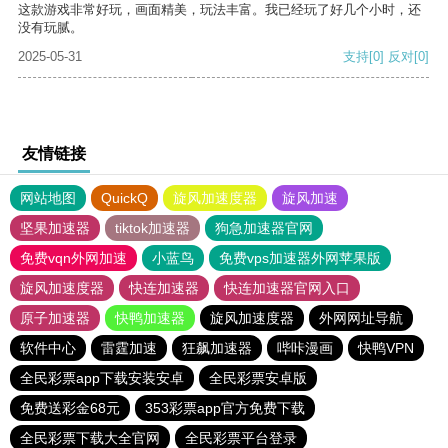
这款游戏非常好玩，画面精美，玩法丰富。我已经玩了好几个小时，还
没有玩腻。
2025-05-31
支持
[0]
反对
[0]
友情链接
网站地图
QuickQ
旋风加速度器
旋风加速
坚果加速器
tiktok加速器
狗急加速器官网
免费vqn外网加速
小蓝鸟
免费vps加速器外网苹果版
旋风加速度器
快连加速器
快连加速器官网入口
原子加速器
快鸭加速器
旋风加速度器
外网网址导航
软件中心
雷霆加速
狂飙加速器
哔咔漫画
快鸭VPN
全民彩票app下载安装安卓
全民彩票安卓版
免费送彩金68元
353彩票app官方免费下载
全民彩票下载大全官网
全民彩票平台登录