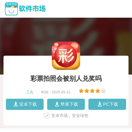
彩票拍照会被别人兑奖吗
工具
|
时间：2025-05-31
|
安卓下载
苹果下载
PC下载
安卓市场，安全绿色