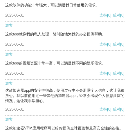
这款软件的功能非常强大，可以满足我日常使用的需求。
2025-05-31
支持
[0]
反对
[0]
游客
这款app就像我的私人助理，随时随地为我的办公提供帮助。
2025-05-31
支持
[0]
反对
[0]
游客
这款app的视频资源非常丰富，可以满足我不同的娱乐需求。
2025-05-31
支持
[0]
反对
[0]
游客
这款加速器app的安全性很高，使用过程中不会泄露个人信息，这让我很
放心。我以前使用过一些其他的加速器app，经常会出现个人信息泄露的
情况，这让我非常担心。
2025-05-31
支持
[0]
反对
[0]
游客
这款加速器VPM应用程序可以给你提供全球覆盖和最高安全性的连接。