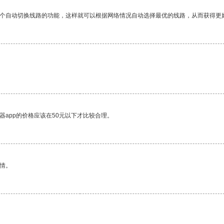
一个自动切换线路的功能，这样就可以根据网络情况自动选择最优的线路，从而获得更
器app的价格应该在50元以下才比较合理。
情。