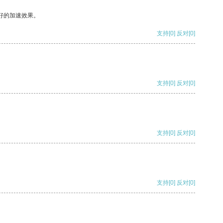
好的加速效果。
支持
[0]
反对
[0]
支持
[0]
反对
[0]
支持
[0]
反对
[0]
支持
[0]
反对
[0]