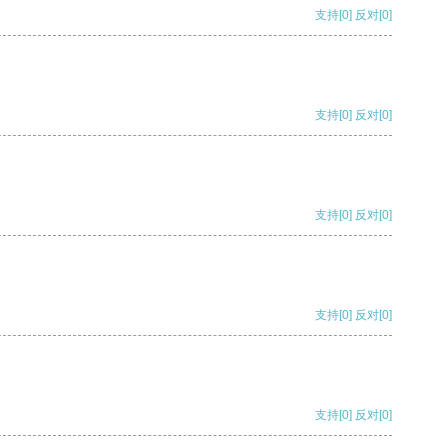
支持
[0]
反对
[0]
支持
[0]
反对
[0]
支持
[0]
反对
[0]
支持
[0]
反对
[0]
支持
[0]
反对
[0]