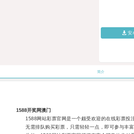
安
简介
1588开奖网澳门
1588网站彩票官网是一个颇受欢迎的在线彩票投
无需排队购买彩票，只需轻轻一点，即可参与丰富