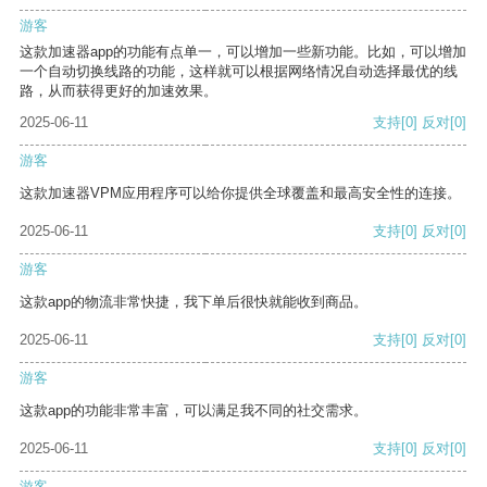
游客
这款加速器app的功能有点单一，可以增加一些新功能。比如，可以增加
一个自动切换线路的功能，这样就可以根据网络情况自动选择最优的线
路，从而获得更好的加速效果。
2025-06-11
支持
[0]
反对
[0]
游客
这款加速器VPM应用程序可以给你提供全球覆盖和最高安全性的连接。
2025-06-11
支持
[0]
反对
[0]
游客
这款app的物流非常快捷，我下单后很快就能收到商品。
2025-06-11
支持
[0]
反对
[0]
游客
这款app的功能非常丰富，可以满足我不同的社交需求。
2025-06-11
支持
[0]
反对
[0]
游客