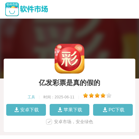
亿发彩票是真的假的
工具
|
时间：2025-06-11
|
安卓下载
苹果下载
PC下载
安卓市场，安全绿色