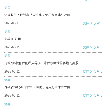
游客
这款软件的设计非常人性化，使用起来非常舒服。
2025-06-11
支持
[0]
反对
[0]
游客
超棒啊 好用
2025-06-11
支持
[0]
反对
[0]
游客
这款app就像我的私人导游，带我领略世界各地的美景。
2025-06-11
支持
[0]
反对
[0]
游客
这款软件的设计非常人性化，使用起来非常方便。
2025-06-11
支持
[0]
反对
[0]
游客