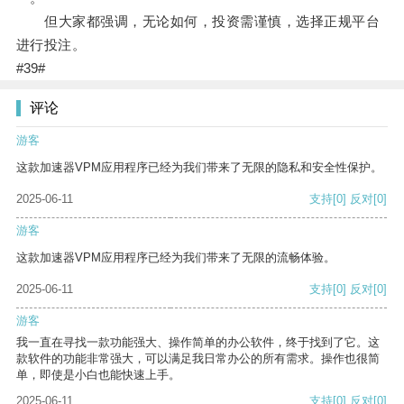
但大家都强调，无论如何，投资需谨慎，选择正规平台
进行投注。
#39#
评论
游客
这款加速器VPM应用程序已经为我们带来了无限的隐私和安全性保护。
2025-06-11
支持
[0]
反对
[0]
游客
这款加速器VPM应用程序已经为我们带来了无限的流畅体验。
2025-06-11
支持
[0]
反对
[0]
游客
我一直在寻找一款功能强大、操作简单的办公软件，终于找到了它。这
款软件的功能非常强大，可以满足我日常办公的所有需求。操作也很简
单，即使是小白也能快速上手。
2025-06-11
支持
[0]
反对
[0]