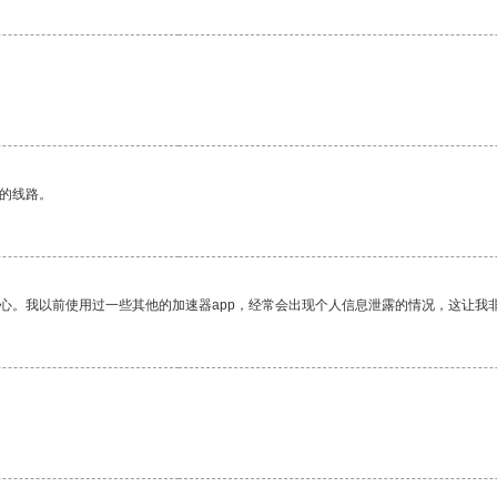
区的线路。
放心。我以前使用过一些其他的加速器app，经常会出现个人信息泄露的情况，这让我