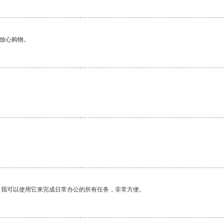
够放心购物。
。我可以使用它来完成日常办公的所有任务，非常方便。