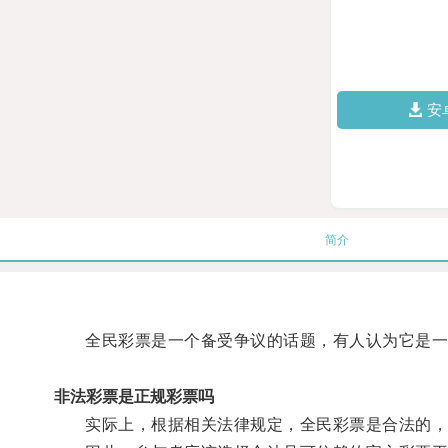
安
简介
全民彩票是一个备受争议的话题，有人认为它是一种
非法彩票是正规彩票吗
实际上，根据相关法律规定，全民彩票是合法的，