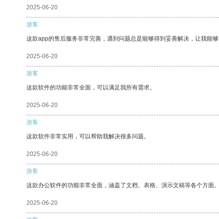
2025-06-20
游客
这款app的售后服务非常完善，遇到问题总是能够得到妥善解决，让我能
2025-06-20
游客
这款软件的功能非常全面，可以满足我所有需求。
2025-06-20
游客
这款软件非常实用，可以帮助我解决很多问题。
2025-06-20
游客
这款办公软件的功能非常全面，涵盖了文档、表格、演示文稿等各个方面
2025-06-20