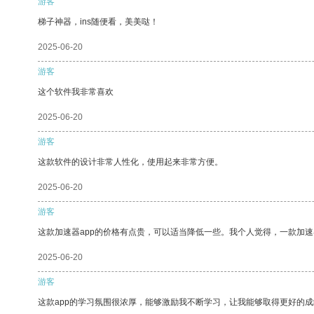
游客
梯子神器，ins随便看，美美哒！
2025-06-20
游客
这个软件我非常喜欢
2025-06-20
游客
这款软件的设计非常人性化，使用起来非常方便。
2025-06-20
游客
这款加速器app的价格有点贵，可以适当降低一些。我个人觉得，一款加速
2025-06-20
游客
这款app的学习氛围很浓厚，能够激励我不断学习，让我能够取得更好的成