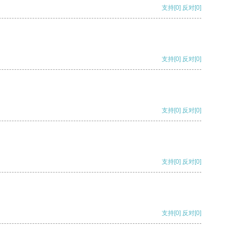
支持
[0]
反对
[0]
支持
[0]
反对
[0]
支持
[0]
反对
[0]
支持
[0]
反对
[0]
支持
[0]
反对
[0]