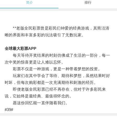
简介
排行
**老版全民彩票曾是彩民们钟爱的经典游戏，其简洁清
晰的界面和丰富多彩的玩法吸引了无数玩家。
全球最大彩票APP
每天等待开奖结果的时刻仿佛成了生活的一部分，每一
次中奖的惊喜更是让人难以忘怀。
彩票不仅是一种游戏，更是一种带着梦想的投资。
玩家们在其中学会了等待、期待和梦想，虽然结果时好
时坏，但每次购彩都是一次充满期待和刺激的经历。
即便老版全民彩票已经不再存在，但对于许多彩民来
说，它始终是最经典、最值得怀念的。
愿这份回忆能一直伴随着我们。
#39#