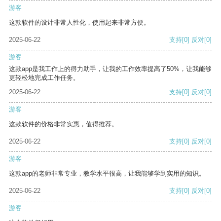
游客
这款软件的设计非常人性化，使用起来非常方便。
2025-06-22
支持
[0]
反对
[0]
游客
这款app是我工作上的得力助手，让我的工作效率提高了50%，让我能够
更轻松地完成工作任务。
2025-06-22
支持
[0]
反对
[0]
游客
这款软件的价格非常实惠，值得推荐。
2025-06-22
支持
[0]
反对
[0]
游客
这款app的老师非常专业，教学水平很高，让我能够学到实用的知识。
2025-06-22
支持
[0]
反对
[0]
游客