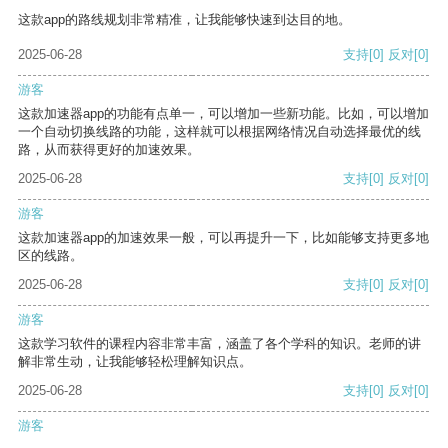
这款app的路线规划非常精准，让我能够快速到达目的地。
2025-06-28
支持
[0]
反对
[0]
游客
这款加速器app的功能有点单一，可以增加一些新功能。比如，可以增加
一个自动切换线路的功能，这样就可以根据网络情况自动选择最优的线
路，从而获得更好的加速效果。
2025-06-28
支持
[0]
反对
[0]
游客
这款加速器app的加速效果一般，可以再提升一下，比如能够支持更多地
区的线路。
2025-06-28
支持
[0]
反对
[0]
游客
这款学习软件的课程内容非常丰富，涵盖了各个学科的知识。老师的讲
解非常生动，让我能够轻松理解知识点。
2025-06-28
支持
[0]
反对
[0]
游客