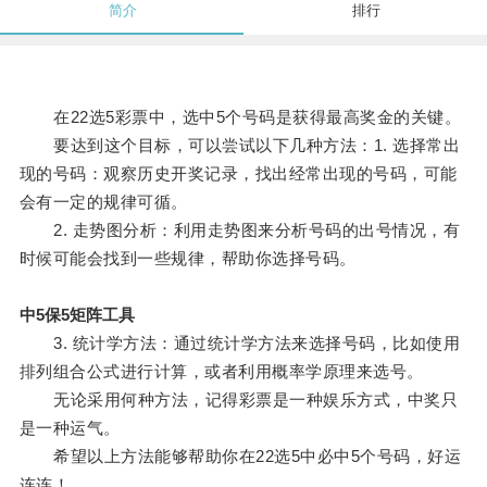
简介
排行
在22选5彩票中，选中5个号码是获得最高奖金的关键。
要达到这个目标，可以尝试以下几种方法：1. 选择常出
现的号码：观察历史开奖记录，找出经常出现的号码，可能
会有一定的规律可循。
2. 走势图分析：利用走势图来分析号码的出号情况，有
时候可能会找到一些规律，帮助你选择号码。
中5保5矩阵工具
3. 统计学方法：通过统计学方法来选择号码，比如使用
排列组合公式进行计算，或者利用概率学原理来选号。
无论采用何种方法，记得彩票是一种娱乐方式，中奖只
是一种运气。
希望以上方法能够帮助你在22选5中必中5个号码，好运
连连！。