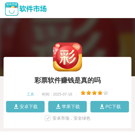
彩票软件赚钱是真的吗
工具
|
时间：2025-07-16
|
安卓下载
苹果下载
PC下载
安卓市场，安全绿色