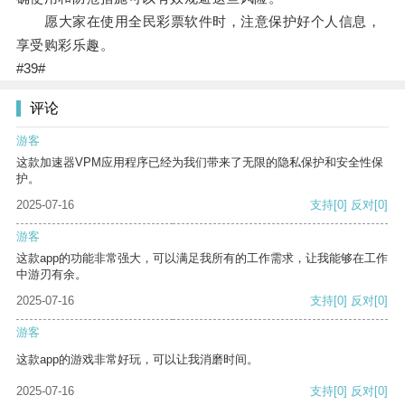
愿大家在使用全民彩票软件时，注意保护好个人信息，
享受购彩乐趣。
#39#
评论
游客
这款加速器VPM应用程序已经为我们带来了无限的隐私保护和安全性保
护。
2025-07-16
支持
[0]
反对
[0]
游客
这款app的功能非常强大，可以满足我所有的工作需求，让我能够在工作
中游刃有余。
2025-07-16
支持
[0]
反对
[0]
游客
这款app的游戏非常好玩，可以让我消磨时间。
2025-07-16
支持
[0]
反对
[0]