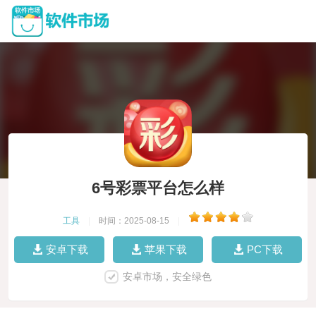
6号彩票平台怎么样
工具
|
时间：2025-08-15
|
安卓下载
苹果下载
PC下载
安卓市场，安全绿色