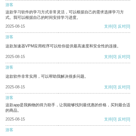
游客
这款学习软件的学习方式非常灵活，可以根据自己的需求选择学习方
式。我可以根据自己的时间安排学习进度。
2025-08-15
支持
[0]
反对
[0]
游客
这款加速器VPM应用程序可以给你提供最高速度和安全性的连接。
2025-08-15
支持
[0]
反对
[0]
游客
这款软件非常实用，可以帮助我解决很多问题。
2025-08-15
支持
[0]
反对
[0]
游客
这款app是我购物的得力助手，让我能够找到最优惠的价格，买到最合适
的商品。
2025-08-15
支持
[0]
反对
[0]
游客