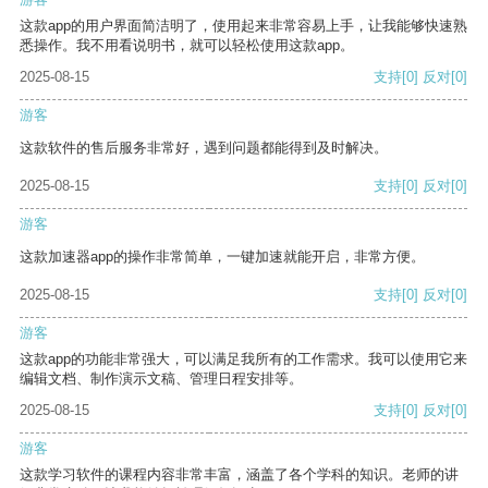
这款app的用户界面简洁明了，使用起来非常容易上手，让我能够快速熟
悉操作。我不用看说明书，就可以轻松使用这款app。
2025-08-15
支持
[0]
反对
[0]
游客
这款软件的售后服务非常好，遇到问题都能得到及时解决。
2025-08-15
支持
[0]
反对
[0]
游客
这款加速器app的操作非常简单，一键加速就能开启，非常方便。
2025-08-15
支持
[0]
反对
[0]
游客
这款app的功能非常强大，可以满足我所有的工作需求。我可以使用它来
编辑文档、制作演示文稿、管理日程安排等。
2025-08-15
支持
[0]
反对
[0]
游客
这款学习软件的课程内容非常丰富，涵盖了各个学科的知识。老师的讲