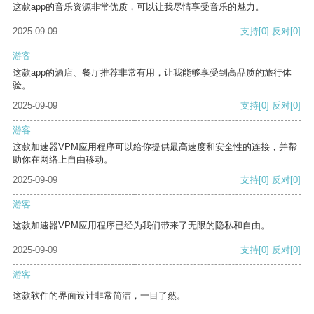
这款app的音乐资源非常优质，可以让我尽情享受音乐的魅力。
2025-09-09
支持
[0]
反对
[0]
游客
这款app的酒店、餐厅推荐非常有用，让我能够享受到高品质的旅行体
验。
2025-09-09
支持
[0]
反对
[0]
游客
这款加速器VPM应用程序可以给你提供最高速度和安全性的连接，并帮
助你在网络上自由移动。
2025-09-09
支持
[0]
反对
[0]
游客
这款加速器VPM应用程序已经为我们带来了无限的隐私和自由。
2025-09-09
支持
[0]
反对
[0]
游客
这款软件的界面设计非常简洁，一目了然。