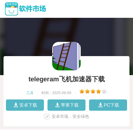
telegeram飞机加速器下载
工具
|
时间：2025-09-09
|
安卓下载
苹果下载
PC下载
安卓市场，安全绿色