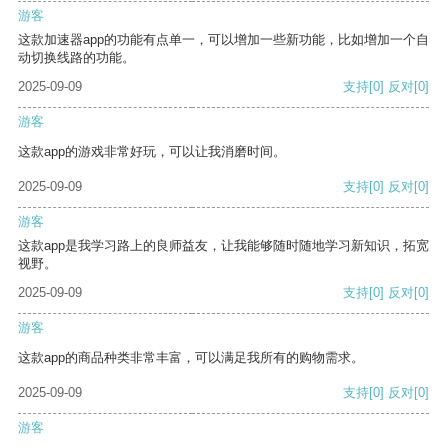
游客
这款加速器app的功能有点单一，可以增加一些新功能，比如增加一个自
动切换线路的功能。
2025-09-09
支持
[0]
反对
[0]
游客
这款app的游戏非常好玩，可以让我消磨时间。
2025-09-09
支持
[0]
反对
[0]
游客
这款app是我学习路上的良师益友，让我能够随时随地学习新知识，拓宽
视野。
2025-09-09
支持
[0]
反对
[0]
游客
这款app的商品种类非常丰富，可以满足我所有的购物需求。
2025-09-09
支持
[0]
反对
[0]
游客