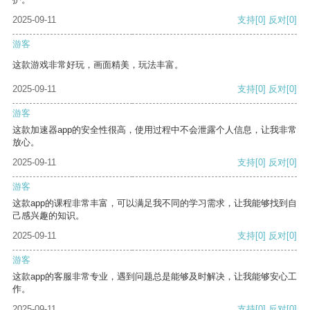
2025-09-11
支持
[0]
反对
[0]
游客
这款游戏非常好玩，画面精美，玩法丰富。
2025-09-11
支持
[0]
反对
[0]
游客
这款加速器app的安全性很高，使用过程中不会泄露个人信息，让我非常
放心。
2025-09-11
支持
[0]
反对
[0]
游客
这款app的课程非常丰富，可以满足我不同的学习需求，让我能够找到自
己感兴趣的知识。
2025-09-11
支持
[0]
反对
[0]
游客
这款app的客服非常专业，遇到问题总是能够及时解决，让我能够安心工
作。
2025-09-11
支持
[0]
反对
[0]