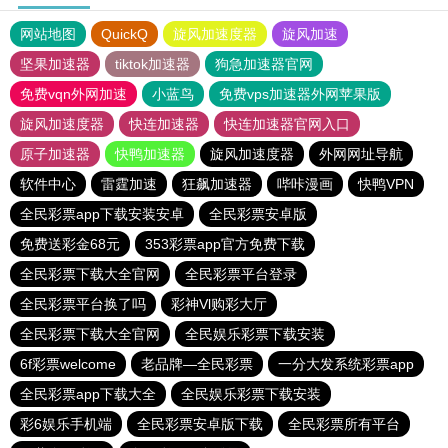
网站地图
QuickQ
旋风加速度器
旋风加速
坚果加速器
tiktok加速器
狗急加速器官网
免费vqn外网加速
小蓝鸟
免费vps加速器外网苹果版
旋风加速度器
快连加速器
快连加速器官网入口
原子加速器
快鸭加速器
旋风加速度器
外网网址导航
软件中心
雷霆加速
狂飙加速器
哔咔漫画
快鸭VPN
全民彩票app下载安装安卓
全民彩票安卓版
免费送彩金68元
353彩票app官方免费下载
全民彩票下载大全官网
全民彩票平台登录
全民彩票平台换了吗
彩神Vl购彩大厅
全民彩票下载大全官网
全民娱乐彩票下载安装
6f彩票welcome
老品牌—全民彩票
一分大发系统彩票app
全民彩票app下载大全
全民娱乐彩票下载安装
彩6娱乐手机端
全民彩票安卓版下载
全民彩票所有平台