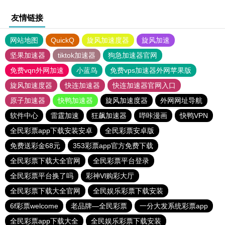
友情链接
网站地图
QuickQ
旋风加速度器
旋风加速
坚果加速器
tiktok加速器
狗急加速器官网
免费vqn外网加速
小蓝鸟
免费vps加速器外网苹果版
旋风加速度器
快连加速器
快连加速器官网入口
原子加速器
快鸭加速器
旋风加速度器
外网网址导航
软件中心
雷霆加速
狂飙加速器
哔咔漫画
快鸭VPN
全民彩票app下载安装安卓
全民彩票安卓版
免费送彩金68元
353彩票app官方免费下载
全民彩票下载大全官网
全民彩票平台登录
全民彩票平台换了吗
彩神Vl购彩大厅
全民彩票下载大全官网
全民娱乐彩票下载安装
6f彩票welcome
老品牌—全民彩票
一分大发系统彩票app
全民彩票app下载大全
全民娱乐彩票下载安装