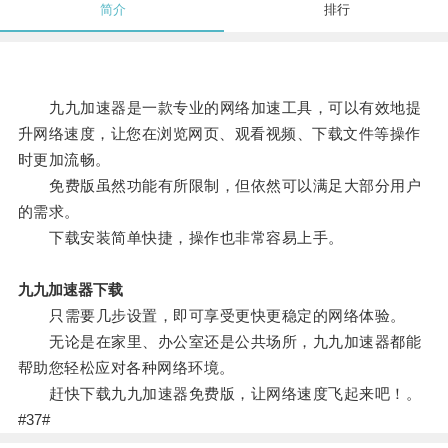
简介
排行
九九加速器是一款专业的网络加速工具，可以有效地提
升网络速度，让您在浏览网页、观看视频、下载文件等操作
时更加流畅。
免费版虽然功能有所限制，但依然可以满足大部分用户
的需求。
下载安装简单快捷，操作也非常容易上手。
九九加速器下载
只需要几步设置，即可享受更快更稳定的网络体验。
无论是在家里、办公室还是公共场所，九九加速器都能
帮助您轻松应对各种网络环境。
赶快下载九九加速器免费版，让网络速度飞起来吧！。
#37#