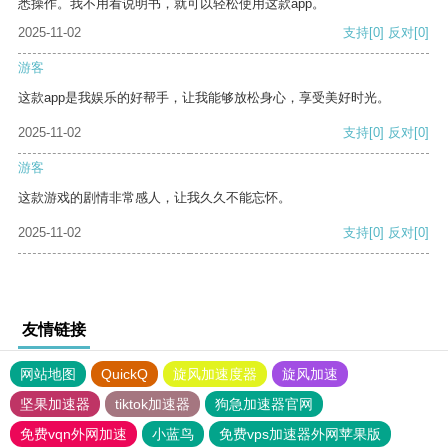
悉操作。我不用看说明书，就可以轻松使用这款app。
2025-11-02
支持
[0]
反对
[0]
游客
这款app是我娱乐的好帮手，让我能够放松身心，享受美好时光。
2025-11-02
支持
[0]
反对
[0]
游客
这款游戏的剧情非常感人，让我久久不能忘怀。
2025-11-02
支持
[0]
反对
[0]
友情链接
网站地图
QuickQ
旋风加速度器
旋风加速
坚果加速器
tiktok加速器
狗急加速器官网
免费vqn外网加速
小蓝鸟
免费vps加速器外网苹果版