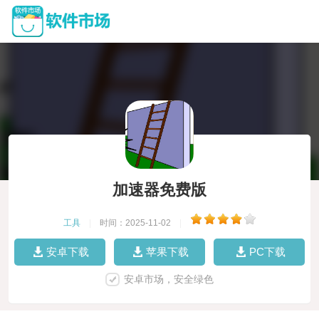
加速器免费版
工具
|
时间：2025-11-02
|
安卓下载
苹果下载
PC下载
安卓市场，安全绿色