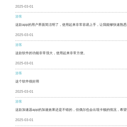
2025-03-01
游客
这款app的用户界面简洁明了，使用起来非常容易上手，让我能够快速熟
2025-03-01
游客
这款软件的功能非常强大，使用起来非常方便。
2025-03-01
游客
这个软件很好用
2025-03-01
游客
这款加速器app的加速效果还是不错的，但偶尔也会出现卡顿的情况，希
2025-03-01