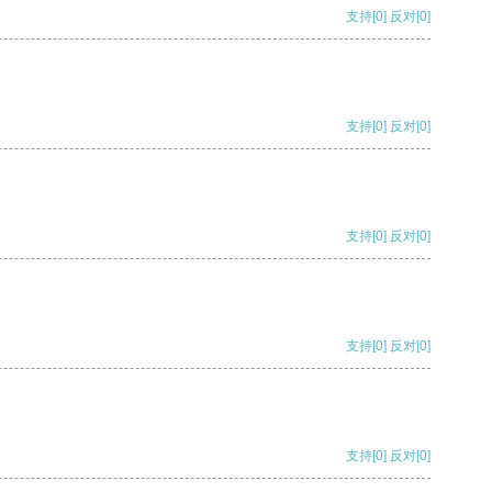
支持
[0]
反对
[0]
支持
[0]
反对
[0]
支持
[0]
反对
[0]
支持
[0]
反对
[0]
支持
[0]
反对
[0]