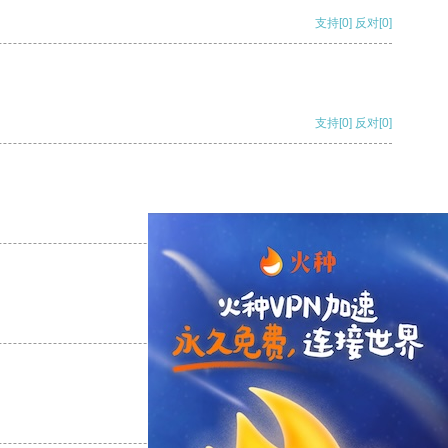
支持
[0]
反对
[0]
支持
[0]
反对
[0]
支持
[0]
反对
[0]
支持
[0]
反对
[0]
支持
[0]
反对
[0]