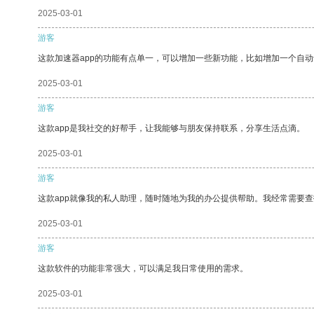
2025-03-01
游客
这款加速器app的功能有点单一，可以增加一些新功能，比如增加一个自
2025-03-01
游客
这款app是我社交的好帮手，让我能够与朋友保持联系，分享生活点滴。
2025-03-01
游客
这款app就像我的私人助理，随时随地为我的办公提供帮助。我经常需要查
2025-03-01
游客
这款软件的功能非常强大，可以满足我日常使用的需求。
2025-03-01