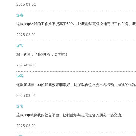
2025-03-01
游客
这款app让我的工作效率提高了50%，让我能够更轻松地完成工作任务。
2025-03-01
游客
梯子神器，ins随便看，美美哒！
2025-03-01
游客
这款加速器app的加速效果非常好，玩游戏再也不会出现卡顿、掉线的情况
2025-03-01
游客
这款app就像我的社交平台，让我能够与志同道合的朋友一起交流。
2025-03-01