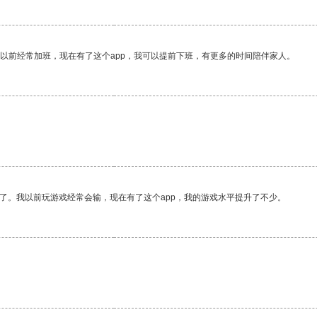
我以前经常加班，现在有了这个app，我可以提前下班，有更多的时间陪伴家人。
了。我以前玩游戏经常会输，现在有了这个app，我的游戏水平提升了不少。