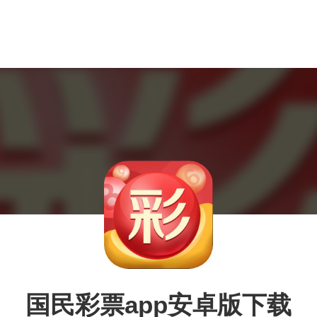
国民彩票app安卓版下载