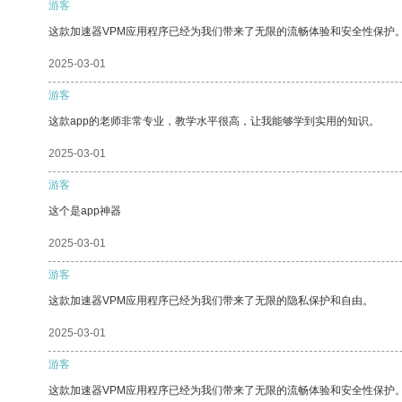
游客
这款加速器VPM应用程序已经为我们带来了无限的流畅体验和安全性保护
2025-03-01
游客
这款app的老师非常专业，教学水平很高，让我能够学到实用的知识。
2025-03-01
游客
这个是app神器
2025-03-01
游客
这款加速器VPM应用程序已经为我们带来了无限的隐私保护和自由。
2025-03-01
游客
这款加速器VPM应用程序已经为我们带来了无限的流畅体验和安全性保护