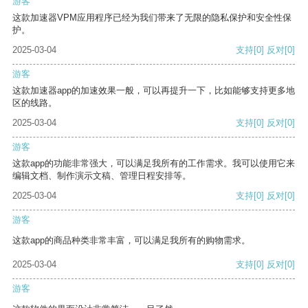
游客
这款加速器VPM应用程序已经为我们带来了无限的隐私保护和安全性保
护。
2025-03-04
支持
[0]
反对
[0]
游客
这款加速器app的加速效果一般，可以再提升一下，比如能够支持更多地
区的线路。
2025-03-04
支持
[0]
反对
[0]
游客
这款app的功能非常强大，可以满足我所有的工作需求。我可以使用它来
编辑文档、制作演示文稿、管理日程安排等。
2025-03-04
支持
[0]
反对
[0]
游客
这款app的商品种类非常丰富，可以满足我所有的购物需求。
2025-03-04
支持
[0]
反对
[0]
游客