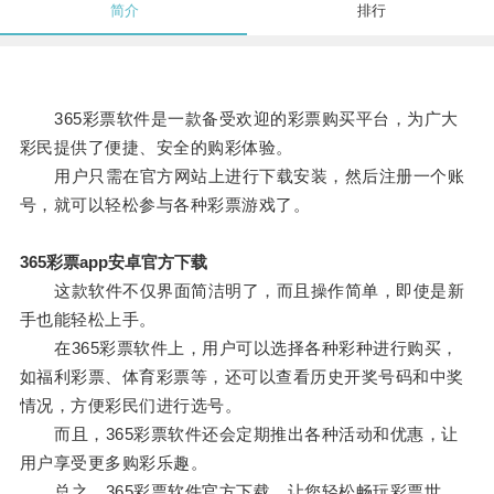
简介
排行
365彩票软件是一款备受欢迎的彩票购买平台，为广大
彩民提供了便捷、安全的购彩体验。
用户只需在官方网站上进行下载安装，然后注册一个账
号，就可以轻松参与各种彩票游戏了。
365彩票app安卓官方下载
这款软件不仅界面简洁明了，而且操作简单，即使是新
手也能轻松上手。
在365彩票软件上，用户可以选择各种彩种进行购买，
如福利彩票、体育彩票等，还可以查看历史开奖号码和中奖
情况，方便彩民们进行选号。
而且，365彩票软件还会定期推出各种活动和优惠，让
用户享受更多购彩乐趣。
总之，365彩票软件官方下载，让您轻松畅玩彩票世