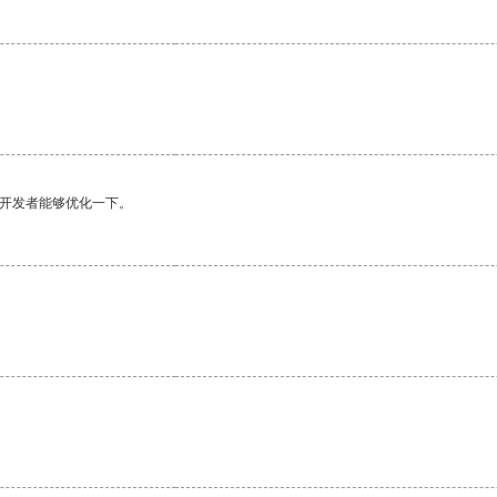
。
望开发者能够优化一下。