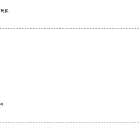
有玩腻。
野。