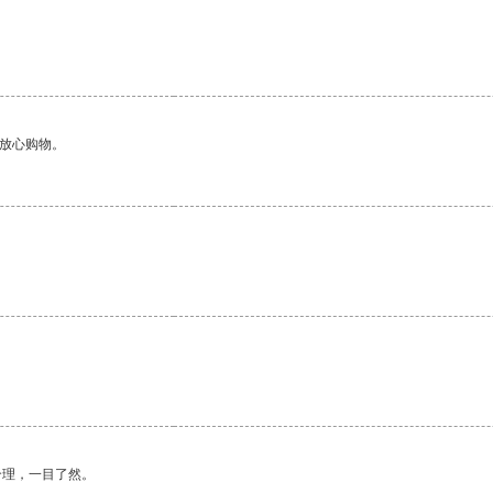
够放心购物。
合理，一目了然。