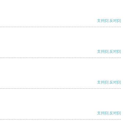
支持
[0]
反对
[0]
支持
[0]
反对
[0]
支持
[0]
反对
[0]
支持
[0]
反对
[0]