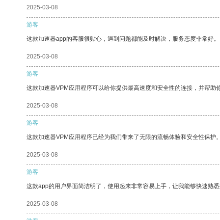
2025-03-08
游客
这款加速器app的客服很贴心，遇到问题都能及时解决，服务态度非常好。
2025-03-08
游客
这款加速器VPM应用程序可以给你提供最高速度和安全性的连接，并帮助
2025-03-08
游客
这款加速器VPM应用程序已经为我们带来了无限的流畅体验和安全性保护
2025-03-08
游客
这款app的用户界面简洁明了，使用起来非常容易上手，让我能够快速熟悉
2025-03-08