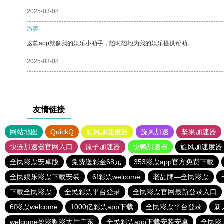
2025-03-08
游客
这款app就像我的娱乐小助手，随时随地为我的娱乐提供帮助。
2025-03-08
友情链接
网站地图
QuickQ
旋风加速度器
旋风加速
坚果加速器
快连加速器官网入口
原子加速器
快鸭加速器
旋风加速度器
全民彩票安卓版
免费送彩金68元
353彩票app官方免费下载
全民娱乐彩票下载安装
6f彩票welcome
老品牌—全民彩票
下载全民彩票
全民彩票平台登录
全民彩票官网最新登录入口
6f彩票welcome
1000亿彩票app下载
全民彩票平台登录
新
welcome盈彩购彩大厅广东
全民彩票app下载安装安卓
全民彩