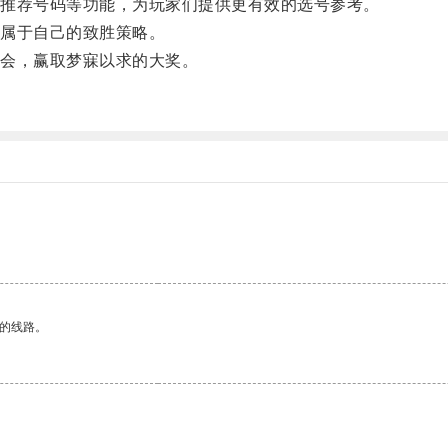
推荐号码等功能，为玩家们提供更有效的选号参考。
属于自己的致胜策略。
会，赢取梦寐以求的大奖。
区的线路。