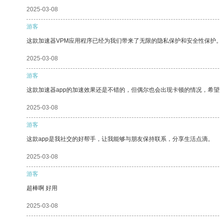
2025-03-08
游客
这款加速器VPM应用程序已经为我们带来了无限的隐私保护和安全性保护
2025-03-08
游客
这款加速器app的加速效果还是不错的，但偶尔也会出现卡顿的情况，希
2025-03-08
游客
这款app是我社交的好帮手，让我能够与朋友保持联系，分享生活点滴。
2025-03-08
游客
超棒啊 好用
2025-03-08