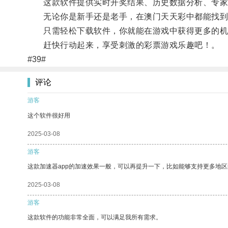
这款软件提供实时开奖结果、历史数据分析、专家
无论你是新手还是老手，在澳门天天彩中都能找到
只需轻松下载软件，你就能在游戏中获得更多的机
赶快行动起来，享受刺激的彩票游戏乐趣吧！。
#39#
评论
游客
这个软件很好用
2025-03-08
游客
这款加速器app的加速效果一般，可以再提升一下，比如能够支持更多地
2025-03-08
游客
这款软件的功能非常全面，可以满足我所有需求。