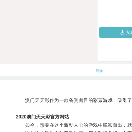
安
简介
澳门天天彩作为一款备受瞩目的彩票游戏，吸引了
2020澳门天天彩官方网站
如今，想要在这个激动人心的游戏中脱颖而出，就