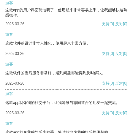
游客
这款app的用户界面简洁明了，使用起来非常容易上手，让我能够快速熟
悉操作。
2025-03-26
支持
[0]
反对
[0]
游客
这款软件的设计非常人性化，使用起来非常方便。
2025-03-26
支持
[0]
反对
[0]
游客
这款软件的售后服务非常好，遇到问题都能得到及时解决。
2025-03-26
支持
[0]
反对
[0]
游客
这款app就像我的社交平台，让我能够与志同道合的朋友一起交流。
2025-03-26
支持
[0]
反对
[0]
游客
这款app就像我的娱乐小助手，随时随地为我的娱乐提供帮助。