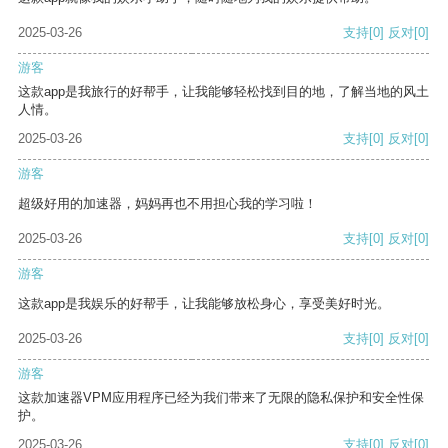
2025-03-26
支持
[0]
反对
[0]
游客
这款app是我旅行的好帮手，让我能够轻松找到目的地，了解当地的风土
人情。
2025-03-26
支持
[0]
反对
[0]
游客
超级好用的加速器，妈妈再也不用担心我的学习啦！
2025-03-26
支持
[0]
反对
[0]
游客
这款app是我娱乐的好帮手，让我能够放松身心，享受美好时光。
2025-03-26
支持
[0]
反对
[0]
游客
这款加速器VPM应用程序已经为我们带来了无限的隐私保护和安全性保
护。
2025-03-26
支持
[0]
反对
[0]