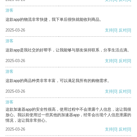
游客
这款app的物流非常快捷，我下单后很快就能收到商品。
2025-03-26
支持
[0]
反对
[0]
游客
这款app是我社交的好帮手，让我能够与朋友保持联系，分享生活点滴。
2025-03-26
支持
[0]
反对
[0]
游客
这款app的商品种类非常丰富，可以满足我所有的购物需求。
2025-03-26
支持
[0]
反对
[0]
游客
这款加速器app的安全性很高，使用过程中不会泄露个人信息，这让我很
放心。我以前使用过一些其他的加速器app，经常会出现个人信息泄露的
情况，这让我非常担心。
2025-03-26
支持
[0]
反对
[0]