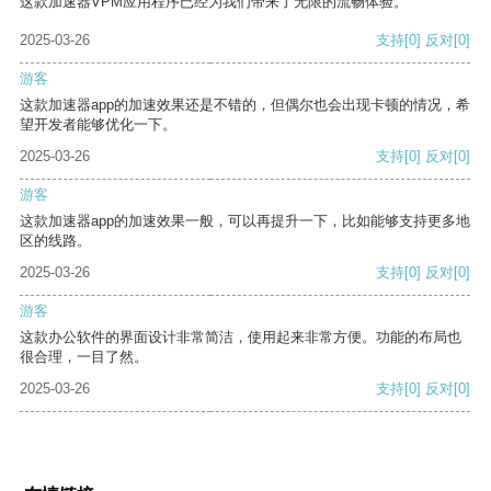
这款加速器VPM应用程序已经为我们带来了无限的流畅体验。
2025-03-26
支持
[0]
反对
[0]
游客
这款加速器app的加速效果还是不错的，但偶尔也会出现卡顿的情况，希
望开发者能够优化一下。
2025-03-26
支持
[0]
反对
[0]
游客
这款加速器app的加速效果一般，可以再提升一下，比如能够支持更多地
区的线路。
2025-03-26
支持
[0]
反对
[0]
游客
这款办公软件的界面设计非常简洁，使用起来非常方便。功能的布局也
很合理，一目了然。
2025-03-26
支持
[0]
反对
[0]