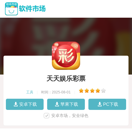
天天娱乐彩票
工具
|
时间：2025-08-01
|
安卓下载
苹果下载
PC下载
安卓市场，安全绿色