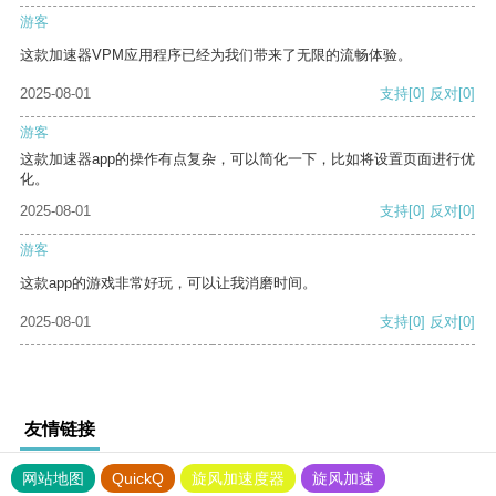
游客
这款加速器VPM应用程序已经为我们带来了无限的流畅体验。
2025-08-01
支持
[0]
反对
[0]
游客
这款加速器app的操作有点复杂，可以简化一下，比如将设置页面进行优
化。
2025-08-01
支持
[0]
反对
[0]
游客
这款app的游戏非常好玩，可以让我消磨时间。
2025-08-01
支持
[0]
反对
[0]
友情链接
网站地图
QuickQ
旋风加速度器
旋风加速