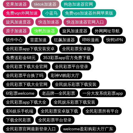
坚果加速器
tiktok加速器
狗急加速器官网
免费vqn外网加速
小蓝鸟
免费vps加速器外网苹果版
旋风加速度器
快连加速器
快连加速器官网入口
原子加速器
快鸭加速器
旋风加速度器
外网网址导航
软件中心
雷霆加速
狂飙加速器
哔咔漫画
快鸭VPN
全民彩票app下载安装安卓
全民彩票安卓版
免费送彩金68元
353彩票app官方免费下载
全民彩票下载大全官网
全民彩票平台登录
全民彩票平台换了吗
彩神Vl购彩大厅
全民彩票下载大全官网
全民娱乐彩票下载安装
6f彩票welcome
老品牌—全民彩票
一分大发系统彩票app
全民彩票app下载大全
全民娱乐彩票下载安装
彩6娱乐手机端
全民彩票安卓版下载
全民彩票所有平台
下载全民彩票
全民彩票平台登录
全民彩票官网最新登录入口
welcome盈彩购彩大厅广东