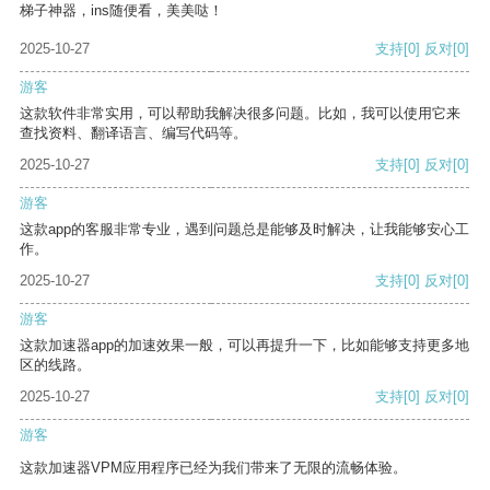
梯子神器，ins随便看，美美哒！
2025-10-27
支持
[0]
反对
[0]
游客
这款软件非常实用，可以帮助我解决很多问题。比如，我可以使用它来
查找资料、翻译语言、编写代码等。
2025-10-27
支持
[0]
反对
[0]
游客
这款app的客服非常专业，遇到问题总是能够及时解决，让我能够安心工
作。
2025-10-27
支持
[0]
反对
[0]
游客
这款加速器app的加速效果一般，可以再提升一下，比如能够支持更多地
区的线路。
2025-10-27
支持
[0]
反对
[0]
游客
这款加速器VPM应用程序已经为我们带来了无限的流畅体验。