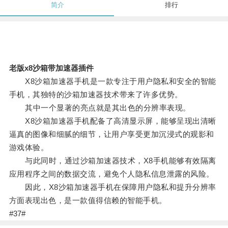
简介
排行
老版x8沙箱带加速器插件
X8沙箱加速器手机是一款专注于用户隐私和安全的智能
手机，其独特的沙箱加速器技术带来了许多优势。
其中一个显著的亮点就是其出色的分辨率表现。
X8沙箱加速器手机配备了高清显示屏，能够呈现出清晰
逼真的图像和细腻的细节，让用户享受更加沉浸式的观影和
游戏体验。
与此同时，通过沙箱加速器技术，X8手机能够有效隔离
应用程序之间的数据交流，避免个人隐私信息泄露的风险。
因此，X8沙箱加速器手机在保障用户隐私和提升分辨率
方面表现出色，是一款值得信赖的智能手机。
#37#